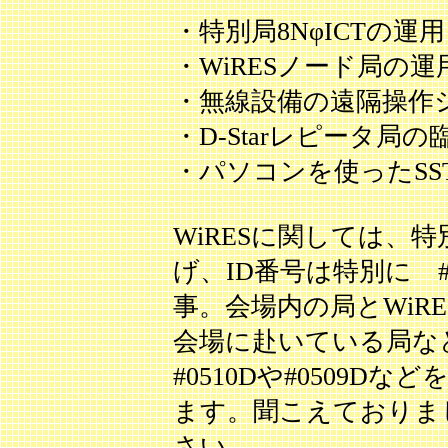
・特別局8NφICTの運用
・WiRESノード局の運
・無線設備の遠隔操作
・D-Starレピータ局
・パソコンを使ったSS
WiRESに関しては、特別
げ、ID番号は特別に #
事。会場内の局とWiR
会場に赴いている局な
#0510Dや#0509D
ます。聞こえておりま
さい。