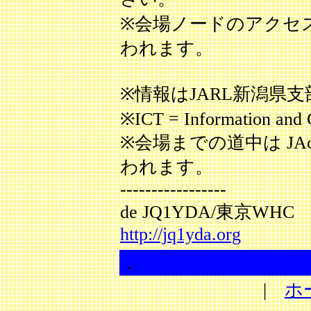
※会場ノードのアクセ
われます。
※情報はJARL新潟県
※ICT = Information and
※会場までの道中は JAφ
われます。
-----------------
de JQ1YDA/東京WHC
http://jq1yda.org
．
|
ホ