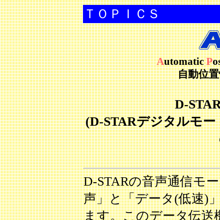
ＴＯＰＩＣＳ
A
utomatic
P
o
自動位置
D-ST
(D-STARデジタルモード用I
D-STARの音声通信
声」と「データ(低速)
ます。このデータ伝送機