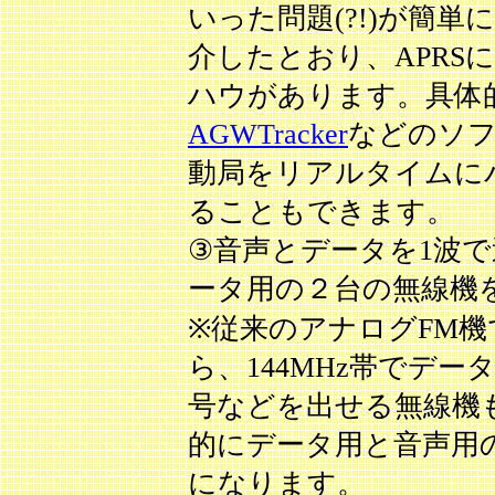
いった問題(?!)が簡
介したとおり、APRS
ハウがあります。具体
AGWTracker
などのソ
動局をリアルタイムに
ることもできます。
③音声とデータを1波
ータ用の２台の無線機
※従来のアナログFM機
ら、144MHz帯でデ
号などを出せる無線機
的にデータ用と音声用
になります。