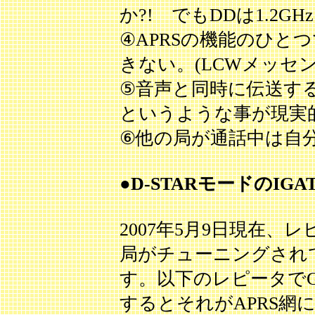
か?! でもDDは1.2G
④APRSの機能のひと
きない。(LCWメッセ
⑤音声と同時に伝送す
というような事が現実
⑥他の局が通話中は自
●D-STARモードのIG
2007年5月9日現在、レピ
局がチューニングされ
す。以下のレピータでG
するとそれがAPRS網