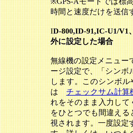
※GPS-Aモードでは
時間と速度だけを送信
I
D-800,ID-91,IC-U1
外に設定した場合
無線機の設定メニューで
ージ設定で、「シンボ
します。このシンボル
は
チェックサム計算
れをそのまま入力して
をひとつでも間違えると
視されます。一度設定