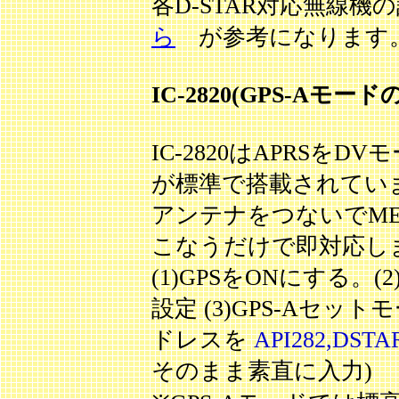
各D-STAR対応無線
ら
が参考になります
IC-2820(GPS-Aモード
IC-2820はAPRSを
が標準で搭載されていま
アンテナをつないでM
こなうだけで即対応し
(1)GPSをONにする。(2)
設定 (3)GPS-Aセ
ドレスを
API282,DSTA
そのまま素直に入力)