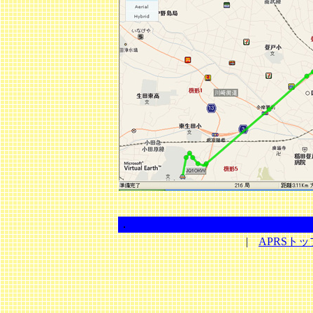
．
|
APRSト