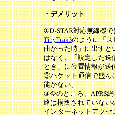
・デメリット
①D-STAR対応無線
TinyTrak3
のように「ス
曲がった時」に出すとい
はなく、「設定した送信
とき」に位置情報が送
②パケット通信で盛ん
能がない。
③今のところ、APRS網
路は構築されていないの
インターネットアクセ