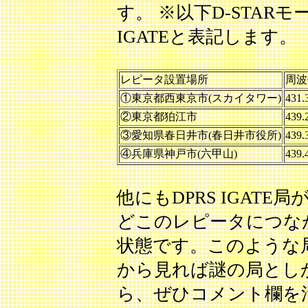
す。 ※以下D-STARモー
IGATEと表記します。
レピータ設置場所
周波
①東京都西東京市(スカイタワー)
431
②東京都狛江市
439
③愛知県春日井市(春日井市役所)
439
④兵庫県神戸市(六甲山)
439
他にもDPRS IGAT
どこのレピータにつな
状態です。このような局
から見れば謎の局とし
ら、ぜひコメント欄を