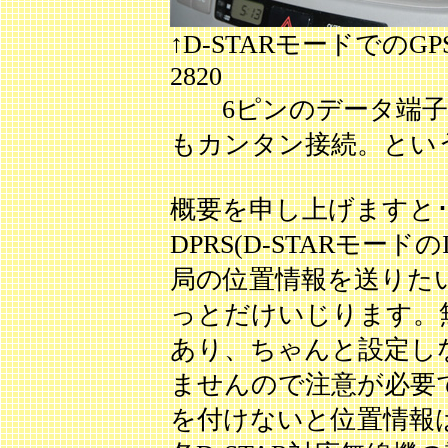
↑D-STARモードでのG
2820
6ピンのデータ端子も装
もカンタン接続。という
概要を申し上げますと･
DPRS(D-STARモード
局の位置情報を送りた
っとだけいじります。
あり、ちゃんと設定しな
ませんので注意が必要で
を付けないと位置情報