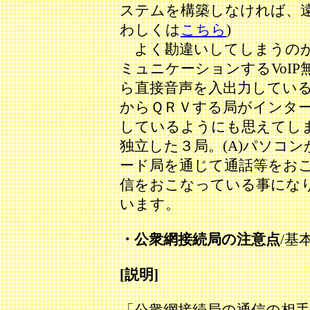
ステムを構築しなければ、遠
わしくは
こちら
)
よく勘違いしてしまうのが
ミュニケーションするVoI
ら直接音声を入出力してい
からＱＲＶする局がインタ
しているようにも思えてし
独立した３局。(A)パソコンか
ード局を通じて通話等をお
信をおこなっている事にな
います。
・公衆網接続局の注意点
/基
[説明]