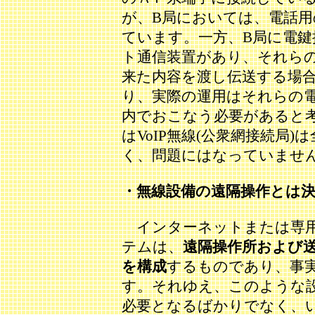
が、B局においては、電話用
ています。一方、B局に電鍵
ト通信装置があり、それら
来た内容を渡し伝送する場
り、実際の運用はそれらの
内でおこなう必要があると
はVoIP無線(公衆網接続局
く、問題にはなっていませ
・無線設備の遠隔操作とは
インターネットまたは専用
テムは、
遠隔操作所および
を構成
するものであり、事
す。それゆえ、このような
必要となるばかりでなく、