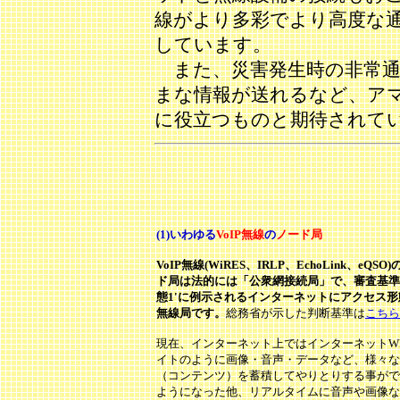
線がより多彩でより高度な
しています。
また、災害発生時の非常通
まな情報が送れるなど、ア
に役立つものと期待されて
(1)いわゆる
VoIP無線
の
ノード局
VoIP無線(WiRES、IRLP、EchoLink、eQSO
ド局は法的には「公衆網接続局」で、審査基準
態1'に例示されるインターネットにアクセス形
無線局です。
総務省が示した判断基準は
こちら
現在、インターネット上ではインターネットW
イトのように画像・音声・データなど、様々な
（コンテンツ）を蓄積してやりとりする事がで
ようになった他、リアルタイムに音声や画像な