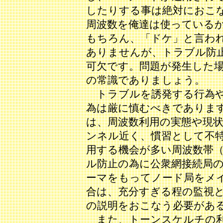
したりする事は絶対におこ
周波数を俺達は使っている
もちろん、「ドケ」と言わ
ありませんが、トラブル防
可欠です。問題が発生した
の常識でありましょう。
トラブルを誘発する行為や
為は厳に慎むべきであります
は、周波数利用の実態や現
ンネル近く、慣習として不
用する機会が多い周波数帯（例： 
ル防止の為に公衆網接続局
ーマをもってノード局をメ
合は、充分すぎる程の監視
の説明をおこなう必要があ
また、トーンスケルチの利