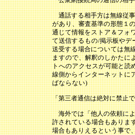
「公衆網接続局の通信の相手
通話する相手方は無線従事
があり、審査基準の形態１
通じて情報をストア＆フォ
て送信するもの/掲示板やデ
送受する場合については無
ますので、解釈のしかたに
トへのアクセスが可能と読
線側からインターネットに
ばならない)
「第三者通信は絶対に禁止で
海外では「他人の依頼によ
許されている場合もありま
場合もありえるという事で