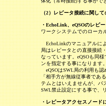
体化（常時接続)する事がで
（2）レピータ接続に関して
・EchoLink、eQSOのレ
ワークシステムでのローカル
EchoLinkのマニュアル
局はレピータとの直接接続・
なっています。eQSOも同様で
ンを指定する事になります
eQSOはSWL局の利用も
「相手方が無線従事者であ
テムとはいえませんが、パ
SWL禁止設定にする事で、
・レピータアクセスノード