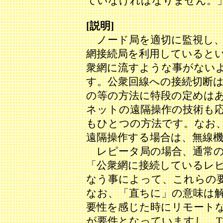
ていなければなりません。」(
[説明]
ノード局を適切に監視し、
網接続局を利用していると
衆網に流すような事がない
す。公衆回線への接続切断
の等の方法に特段の定めは
ネットの遠隔操作の技術も
もひとつの方法です。なお、Ec
遠隔操作する場合は、無線
レピータ局の場合、通常の
「公衆網に接続しているレ
なう事によって、これらの
なお、「直ちに」の意味は
要性を感じた時にリモートな
が要件となっていますし、T