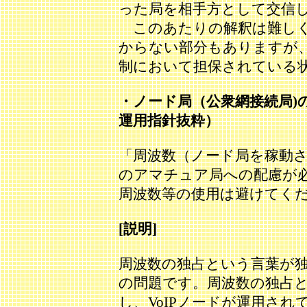
った局を相手方として交信
このあたりの解釈は難しく
からない部分もありますが
制において担保されている
・ノード局（公衆網接続局)
運用指針抜粋）
「周波数（ノード局を稼動
のアマチュア局への配慮が
周波数等の使用は避けてく
[説明]
周波数の独占という言葉が
の問題です。周波数の独占
し、VoIPノードが運用さ