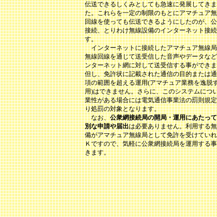
伝送できるしくみとしても急速に発展してきま
た。これらを一定の制限のもとにアマチュア無
回線を使っても伝送できるようにしたのが、公
接続、とりわけ無線設備のインターネット接続
す。
インターネットに接続したアマチュア無線局
無線回線を通じて送受信した音声やデータなど
ンターネット網に対して送受信する事ができま
但し、免許状に記載された通信の目的または通
項の範囲を超える運用(アマチュア業務を逸脱
用)はできません。さらに、このシステムにつ
業性がある場合には電気通信事業法の罰則規定
り処罰の対象となります。
なお、
公衆網接続局の開局・運用にあたって
別な申請や届出
は必要ありません。利用する無
備がアマチュア無線局として免許を受けていれ
Ｋですので、気軽に公衆網接続局を運用する事
きます。