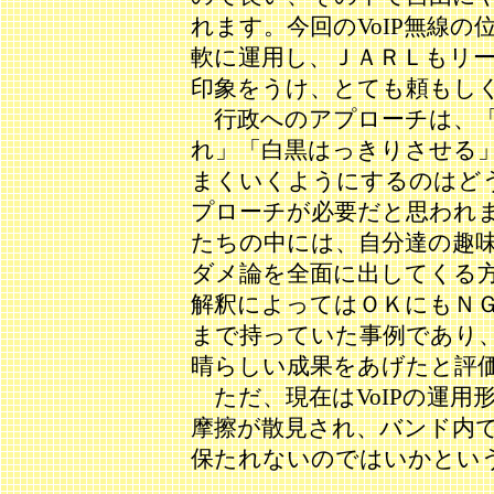
れます。今回のVoIP無線
軟に運用し、ＪＡＲＬもリ
印象をうけ、とても頼もし
行政へのアプローチは、「
れ」「白黒はっきりさせる
まくいくようにするのはど
プローチが必要だと思われ
たちの中には、自分達の趣
ダメ論を全面に出してくる
解釈によってはＯＫにもＮ
まで持っていた事例であり
晴らしい成果をあげたと評
ただ、現在はVoIPの運用
摩擦が散見され、バンド内
保たれないのではいかとい