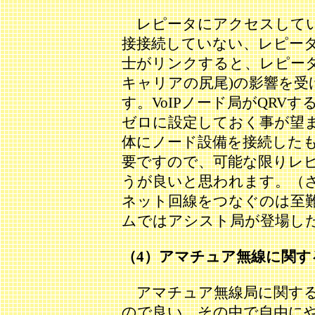
レピータにアクセスしてい
接接続していない、レピー
士がリンクすると、レピー
キャリアの尻尾)の影響を受
す。VoIPノード局がQR
ゼロに設定しておく事が望
体にノード設備を接続した
要ですので、可能な限りレ
うが良いと思われます。（
ネット回線をつなぐのは至難の
ムではアシスト局が登場し
（4）アマチュア無線に関す
アマチュア無線局に関する
ので良い、その中で自由に