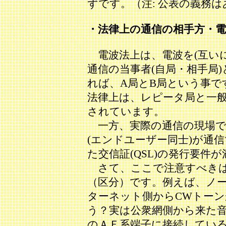
ずです。（注: 公表の義務は
・法律上の通信の相手方・電
電波法上は、電波を(互い
通信の当事者(自局・相手局
れば、A局とB局という事で
法律上は、レピータ局と一
されています。
一方、実際の通信の現場で
(エンドユーザー同士)が通
た交信証(QSL)の発行要
さて、ここで注意すべきは
（区分）です。例えば、ノー
ターネット側からCWトー
う？実は公衆網側から来た
のＡＦ系端子に接続してい