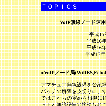
ＴＯＰＩＣＳ
VoIP無線ノード
平成15
平成16年
平成16年
平成17年
●VoIPノード局(WiRES,Ech
アマチュア無線設備を公衆
パッチの解禁を皮切りに、
ではこれらの定めを根拠に
ットと無線設備の接続もお