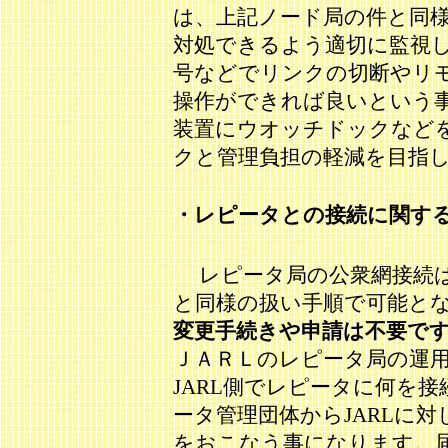
は、上記ノード局の件と同
対処できるよう適切に監視し
号などでリンクの切断やリ
操作ができれば良いという
装置にウオッチドックなど
クと管理負担の軽減を目指
・レピータとの接続に関する
レピータ局の公衆網接続は
と同様の扱い手順で可能と
変更手続きや申請は不要で
ＪＡＲＬのレピータ局の運
JARL側でレピータに何を
ータ管理団体からJARLに
をおこなう事になります。