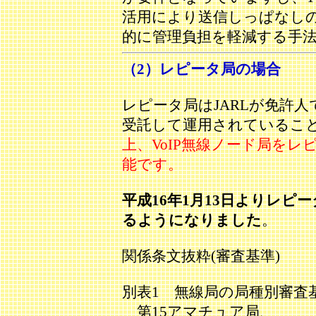
活用により送信しっぱなし
的に管理負担を軽減する手
（2）レピータ局の場合
レピータ局はJARLが免許人
受託して運用されているこ
上、VoIP無線ノード局をレ
能です。
平成16年1月13日よりレ
るようになりました
。
関係条文抜粋(審査基準)
別表1 無線局の局種別審査
第15アマチュア局、