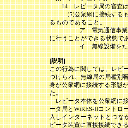
14 レピータ局の審査は
(5)公衆網に接続するも
るものであること。
ア 電気通信事業者回
に行うことができる状態で
イ 無線設備をただち
[説明]
この行為に関しては、レピ
づけられ、無線局の局種別
身が公衆網に接続する形態
た。
レピータ本体を公衆網に接
ータ局とWiRES-IIコント
入しインターネットとつな
ピータ装置に直接接続でき