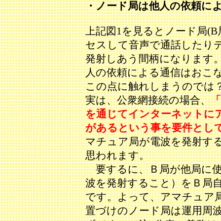
・ノード局は他人の依頼によ
上記図1を見るとノード局(
セスして音声で通話したり
発射しあう間柄になります
人の依頼による通信はおこ
この点に触れしまうのでは
実は、公衆網接続の場合、
を通じてインターネットに
があるという事を要件とし
マチュア局が電波を発射す
思われます。
要するに、Ｂ局が他局に使
波を発射すること）をＢ局
です。よって、アマチュア
置づけのノード局は運用周