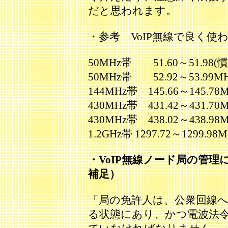
だと思われます。
・参考 VoIP無線で良く使
50MHz帯 51.60～51.98(
50MHz帯 52.92～53.99
144MHz帯 145.66～145.
430MHz帯 431.42～431.70
430MHz帯 438.02～438.
1.2GHz帯 1297.72～1299
・VoIP無線ノード局の管
補足）
「局の免許人は、公衆回線
る状態にあり、かつ電波法