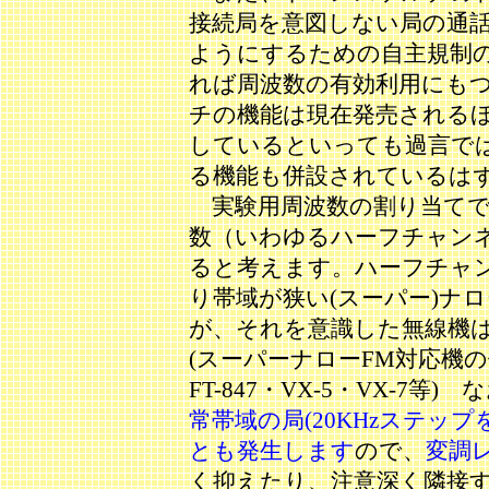
接続局を意図しない局の通
ようにするための自主規制
れば周波数の有効利用にも
チの機能は現在発売される
しているといっても過言で
る機能も併設されているは
実験用周波数の割り当てであ
数（いわゆるハーフチャン
ると考えます。ハーフチャ
り帯域が狭い(スーパー)ナ
が、それを意識した無線機
(スーパーナローFM対応機の例：IC-
FT-847・VX-5・VX-7等) 
常帯域の局(20KHzステッ
とも発生します
ので、
変調
く抑えたり、注意深く隣接