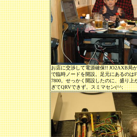
お店に交渉して電源確保!! JO2AXB局
で臨時ノードを開設。足元にあるのはFT
7800。せっかく開設したのに、盛り上
ぎてQRVできず。スミマセン(^^;