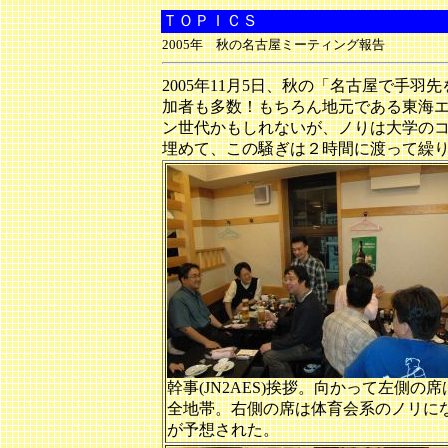
ＴＯＰＩＣＳ
2005年 秋の名古屋ミーティング報告
2005年11月5日、秋の「名古屋で手羽
加者も多数！もちろん地元である東海
ン世代かもしれないが、ノりは大学のコ
埋めて、この騒ぎは２時間に渡って繰
幹事(JN2AES)挨拶。向かって左側の席
全地帯。右側の席は体育会系のノリに
が予想された。