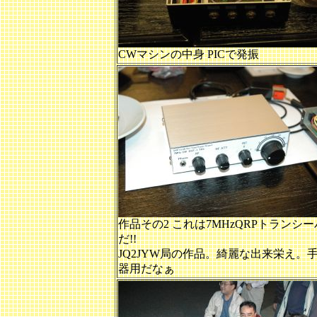
CWマシンの中身 PICで発振
作品その2 これは7MHzQRPトランシ
だ!!
JQ2JYW局の作品。綺麗な出来栄え。
器用だなぁ