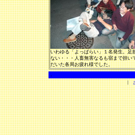
いわゆる「よっぱらい」１名発生。足
ない・・・人畜無害なるも宿まで担い
だいた各局お疲れ様でした。
．
|