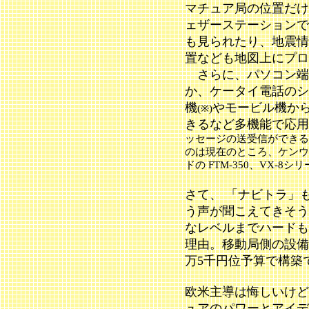
マチュア局の位置だけ
ェザーステーションで
も見られたり、地震情
置なども地図上にプロ
さらに、パソコン端末
か、ケータイ電話のシ
機
やモービル機か
(※)
きるなど多機能で応用
ッセージの送受信ができる
のは現在のところ、ケンウッド
ドの FTM-350、VX-8
さて、 「ナビトラ」
う声が聞こえてきそう
なレベルまでハードも
理由。移動局側の設備
万5千円位予算で構築
欧米主導は悔しいけど
ュアのパワーとアイデ