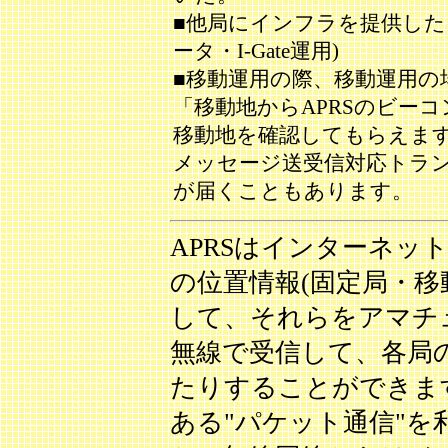
■他局にインフラを提供した
ータ・I-Gate運用)
■移動運用の際、移動運用
「移動地からAPRSのビー
移動地を確認してもらえま
メッセージ送受信対応トラ
が届くこともあります。
APRSはインターネッ
の位置情報(固定局・移
して、それらをアマチ
無線で受信して、各局
たりすることができま
ある"パケット通信"を