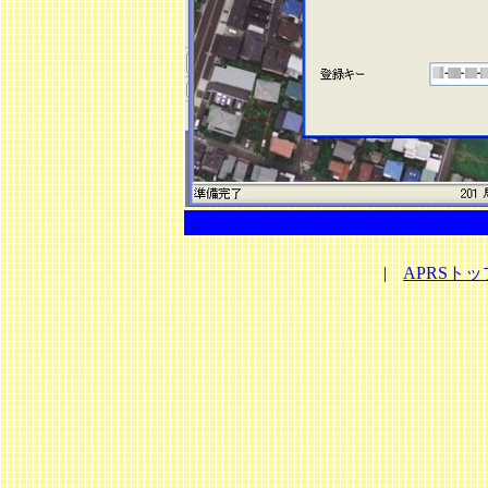
．
|
APRSト