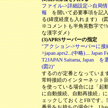
ファイル->詳細設定->自局情
報
を開いて必要事項を記
る(緯度経度も入れます) (図
※コメントも半角英数字で!!
な漢字ダメ)
(3)APRSサーバーの指定
"アクション->サーバーに接
>japan.aprs2...(中略).... Japan F
T2JAPAN Saitama, Japan 
(図2)"
するのが定番となっていま
常時接続のインターネット
を使っている場合には「起
に自動接続、自動再接続」
ェックしておくとFBです。
番号をお持ちの場合は、I have