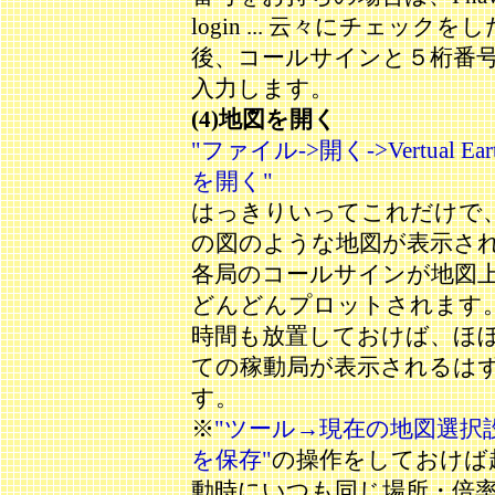
login ... 云々にチェックをし
後、コールサインと５桁番
入力します。
(4)地図を開く
"ファイル->開く->Vertual Ear
を開く"
はっきりいってこれだけで
の図のような地図が表示さ
各局のコールサインが地図
どんどんプロットされます
時間も放置しておけば、ほ
ての稼動局が表示されるは
す。
※
"ツール→現在の地図選択
を保存"
の操作をしておけば
動時にいつも同じ場所・倍