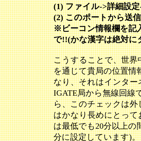
(1) ファイル->詳細設定-
(2) このポートから
※ビーコン情報欄を記
で!!(かな漢字は絶対に
こうすることで、世界
を通じて貴局の位置情
なり、それはインター
IGATE局から無線回
ら、このチェックは外
はかなり長めにとって
は最低でも20分以上の間
分に設定しています)。