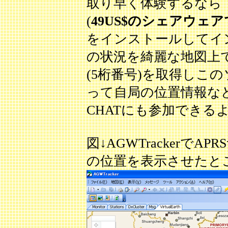
取り早く体験するなら AG
(
49US$のシェアウェ
をインストールしてイ
の状況を綺麗な地図上
(5桁番号)を取得しこ
って自局の位置情報など
CHATにも参加できる
図↓AGWTrackerで
の位置を表示させたと