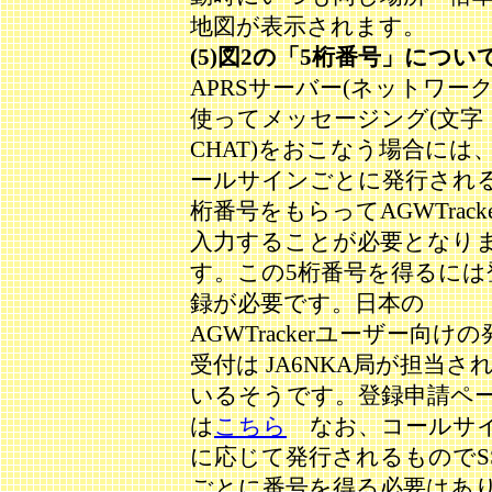
地図が表示されます。
(5)図2の「5桁番号」につい
APRSサーバー(ネットワーク
使ってメッセージング(文字
CHAT)をおこなう場合には
ールサインごとに発行される
桁番号をもらってAGWTrack
入力することが必要となり
す。この5桁番号を得るには
録が必要です。日本の
AGWTrackerユーザー向けの
受付は JA6NKA局が担当さ
いるそうです。登録申請ペ
は
こちら
なお、コールサ
に応じて発行されるものでSS
ごとに番号を得る必要はあ