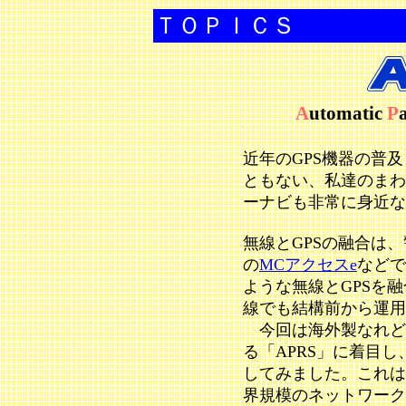
ＴＯＰＩＣＳ
A
utomatic
P
近年のGPS機器の普
ともない、私達のまわ
ーナビも非常に身近な
無線とGPSの融合は
の
MCアクセスe
などで
ような無線とGPSを
線でも結構前から運用
今回は海外製なれど
る「APRS」に着目
してみました。これは
界規模のネットワーク