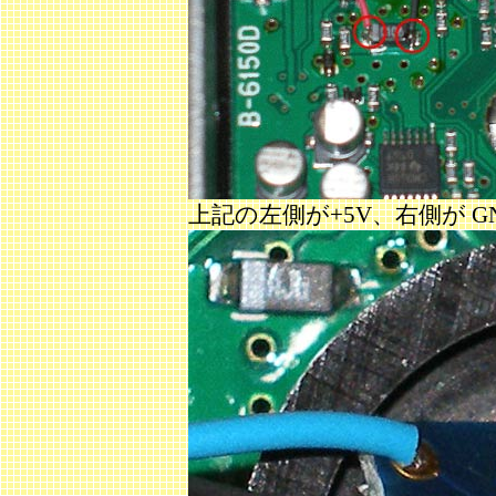
上記の左側が+5V、右側が G