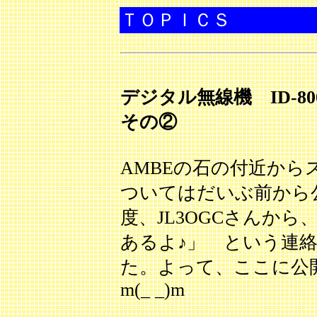
ＴＯＰＩＣＳ
デジタル無線機 ID-
その②
AMBEの石の付近か
ついてはだいぶ前から
度、JL3OGCさんか
あるよ♪」 という連
た。よって、ここに公
m(_ _)m