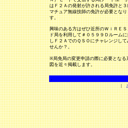
はＦ２Ａの発射が許される局免許と３
マチュア無線技師の免許が必要となり
す。
興味のある方はぜひ近所のＷｉＲＥＳ
ド局を利用して＃０５９９Ｄルームに
しＦ２ＡでのＱＳＯにチャレンジして
せんか？。
※局免局の変更申請の際に必要となる
図を近々掲載します。
．
|