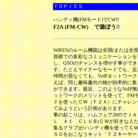
ＴＯＰＩＣＳ
ハンディ機(FMモード)でCW!!
F2A (FM-CW) で遊ぼう!!
WiRESのルーム機能は全国(または全世
規模での多彩なコミュニケーションを
し、QSOのチャンスを増やす事ができ
す。たとえマイナーなモードでも、近
仲間が居なくても、VoIPネットワー
えば、同じ趣味趣向の物が効率的に集
ができます。最近、このようなVoIP
ットワークのメリットを使って、FM
ドを使ったＣＷ（Ｆ２Ａ）にチャレン
てみようという計画があります。
事の起こりは、ハムフェア2005でＪＡ
Ｌ Ａ１ ＣＬＵＢ(ＣＷが好きな人
集るクラブ)がハンディ機を使ってＣ
ＳＯをおこなうキット「Ｆ２キーヤー