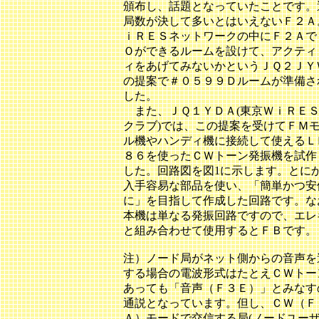
頒布し、話題となっていたことです。
局数が決して多いとはいえないＦ２Ａ
ｉＲＥＳネットワークの中にＦ２Ａで
Ｏができるルームを設けて、アクティ
ィをあげてみないかというＪＱ２ＪＹ
の提案で＃０５９９Ｄルームが準備さ
した。
また、ＪＱ１ＹＤＡ(東京ＷｉＲＥ
クラブ)では、この提案を受けてＦＭ
ル機やハンディ機に接続して使えるＬ
８６を使ったＣＷトーン発振機を試作
した。回路図を図1に示します。とに
入手容易な部品を使い、「簡単かつ安
に」を目指して作成した回路です。な
本機は単なる発振回路ですので、エレ
と組み合わせて使用するとＦＢです。
注）ノード局がネット側からの音声を
する場合の電波形式はたとえＣＷトー
あっても「音声（Ｆ３Ｅ）」とみなす
通説となっています。但し、ＣＷ（Ｆ
Ａ）モードで交信する局(ノードユーザ