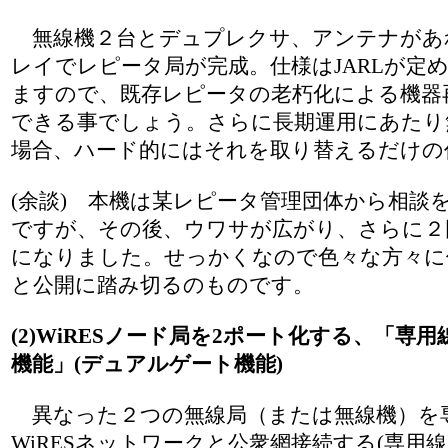
無線機２台とデュプレクサ、アンテナがあ
レイでレピータ局が完成。仕様はJARLが定
ますので、既存レピータの老朽化による機器
できる事でしょう。さらに長期運用にあたり
場合、ハード的にはそれを取り替えるだけの
(余談) 本機は某レピータ管理団体から相談
ですが、その後、ウワサが広がり、さらに２
になりました。せっかくなので色々な方々に
と公開に踏み切るのものです。
(2)WiRESノード局を2ポート化する、「専用
機能」(デュアルゲート機能)
異なった２つの無線局（または無線機）を
WiRESネットワークと公衆網接続する(専用線