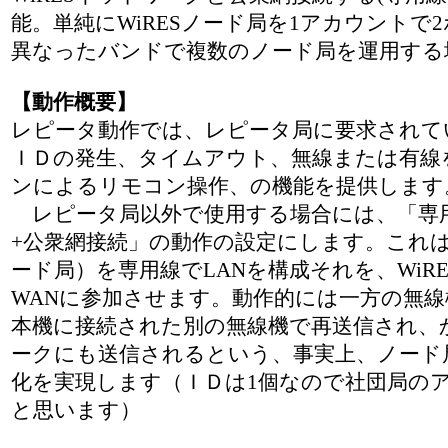
能。単純にWiRESノード局を1アカウントで
異なったバンドで複数のノード局を運用する
【動作概要】
レピータ動作では、レピータ局に要求されて
ＩＤの発生、タイムアウト、無線または有線を
ンによるリモコン操作、の機能を提供します
レピータ局以外で使用する場合には、「専用
+公衆網接続」の動作の設定にします。これ
ード局）を専用線でLANを構成それを、WiR
WANに参加させます。動作的には一方の無
本機に接続された別の無線機で再送信され、か
ークにも送信されるという、事実上、ノード
化を実現します（ＩＤは1個なので社団局の
と思います）