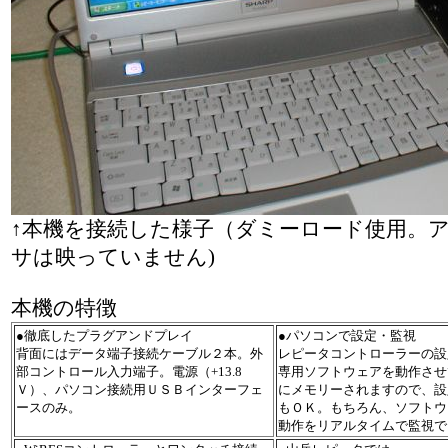
↑本機を接続した様子（ダミーロード使用。
サは映っていません)
本機の特徴
●徹底したプラグアンドプレイ
●パソコンで設定・監視
背面にはデータ端子接続ケーブル２本。外
レピータコントローラーの設
部コントロール入力端子。電源（+13.8
専用ソフトウェアを動作させ
Ｖ）、パソコン接続用ＵＳＢインターフェ
にメモリーされますので、設
ースのみ。
もＯＫ。もちろん、ソフトウ
動作をリアルタイムで監視で