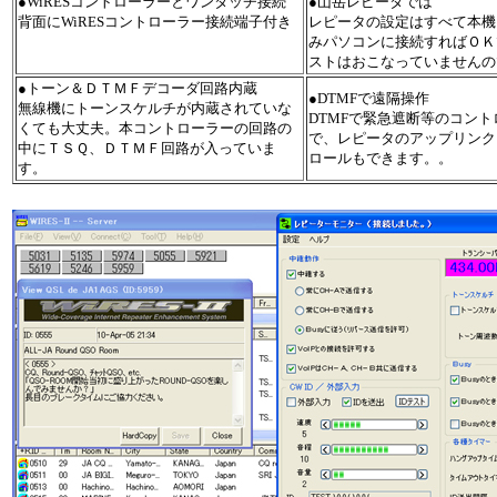
●WiRESコントローラーとワンタッチ接続
●山岳レピータでは
背面にWiRESコントローラー接続端子付き
レピータの設定はすべて本機
みパソコンに接続すればＯＫ
ストはおこなっていませんの
●トーン＆ＤＴＭＦデコーダ回路内蔵
●DTMFで遠隔操作
無線機にトーンスケルチが内蔵されていな
DTMFで緊急遮断等のコン
くても大丈夫。本コントローラーの回路の
で、レピータのアップリンク
中にＴＳＱ、ＤＴＭＦ回路が入っていま
ロールもできます。。
す。