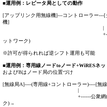
■運用例：レピータ局としての動作
[アップリンク用無線機]---コントローラー--
機]
|
+-----公衆網(W
ットワーク)
※許可が得られれば逆シフト運用も可能
■運用例：専用線ノードtoノード+WiRESネ
およびBはノード局の位置づけ
[無線局A]----(専用線+コントローラー)----[無線
|
+------公衆網(WiR
ク)→